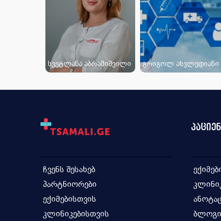
სვეტლანა აბრამიშვილი
გრიგოლ ახვლედიანი
პაციე
ჩვენს შესახებ
ექიმებ
პარტნიორები
კლინი
ექიმებისთვის
ანოტაც
კლინიკებისთვის
ბლოგ