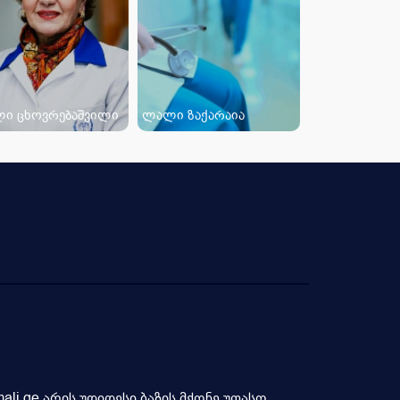
ი ცხოვრებაშვილი
ლალი ზაქარაია
li.ge არის უდიდესი ბაზის მქონე უფასო