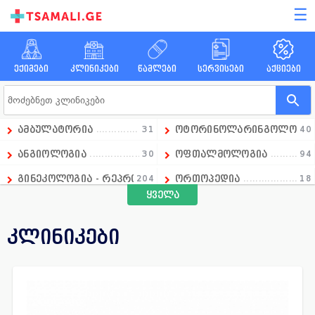
☰
ექიმები
კლინიკები
წამლები
სერვისები
აქციები
ამბულატორია
31
ოტორინოლარინგოლოგი
40
ანგიოლოგია
30
ოფთალმოლოგია
94
გინეკოლოგია - რეპროდუქტოლოგია
204
ორთოპედია
18
ყველა
გასტროენტეროლოგია
18
ოსტეოპათია
1
დიაგნოსტიკა
236
პედიატრია
97
კლინიკები
დერმატოლოგია
74
პროქტოლოგია
21
ენდოკრინოლოგია
108
პულმონოლოგია
7
ესთეტიკური მედიცინა
129
რადიოლოგია
51