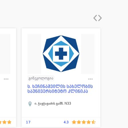
გინეკოლოგია
გინეკო
დერმატოლოგია-ვენეროლოგია
რეპროდ
ს. ხეჩინაშვილის სახელობის
რეპრო
საუნივერსიტეტო კლინიკა
ცენტრი
გია
ენდოკრინოლოგია
კარდიოლოგია
დერმატ
ლაბორატორია
ნეიროქირურგია
ენდოკრ
ი. ჭავჭავაძის გამზ. N33
ლუბლი
ტრავმატოლოგია
უროლოგ
ოტორინოლარინგოლოგია
სექსოლ
17
3
4.3
ოფთალმოლოგია
პედიატრია
ბავშვთა