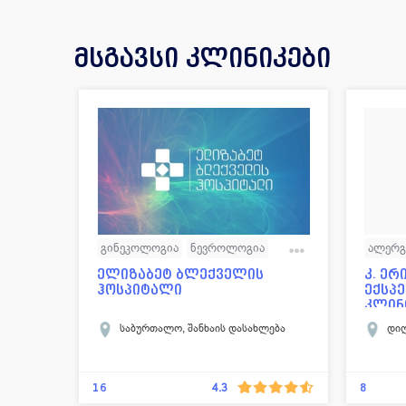
მსგავსი კლინიკები
გინეკოლოგია
ნევროლოგია
ალერგ
ტრავმატოლოგია
უროლოგია
გინეკ
ელიზაბეტ ბლექველის
კ. ერ
ჰოსპიტალი
ექსპ
ქირურგია
კარდი
კლინ
ეროვ.
მრავალპროფილური კლინიკა
ნეირო
საბურთალო, შანხაის დასახლება
დიღ
ტრავმ
ოფთა
16
8
4.3
რადი