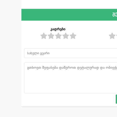
შ
კადრები