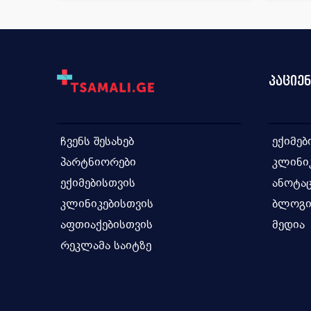
ფტიზი
ქირურ
მამოლ
მრავა
პაციე
ყბა-სა
რადია
ზოგად
ჩვენს შესახებ
ექიმებ
პლასტ
ქირურ
პარტნიორები
კლინი
ექიმებისთვის
ანოტაც
კლინიკებისთვის
ბლოგ
აფთიაქებისთვის
მედია
რეკლამა საიტზე