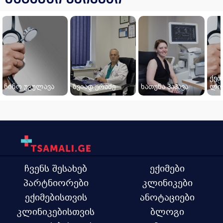
ქეთ
ნინო უგულავა
ზვიად ერაძე
ხათუნა პაპავა
ლო
ჩვენს შესახებ
ექიმები
პარტნიორები
კლინიკები
ექიმებისთვის
ანოტაციები
კლინიკებისთვის
ბლოგი