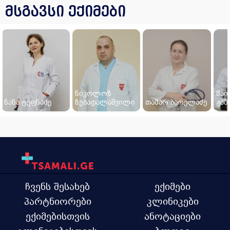
მსგავსი ექიმები
ნიკოლოზ
მაი
ნანა ტეფნაძე
ზუბადალაშვილი
თამარ ბარელაძე
ჟამ
ჩვენს შესახებ
ექიმები
პარტნიორები
კლინიკები
ექიმებისთვის
ანოტაციები