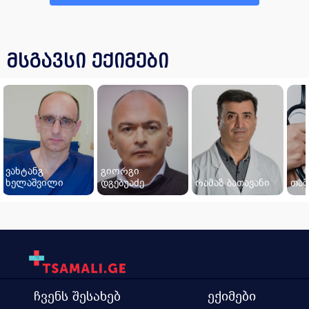
მსგავსი ექიმები
ვახტანგ
გიორგი
ხელაშვილი
დგებუაძე
რამაზ ბათავანი
თამ
ჩვენს შესახებ
ექიმები