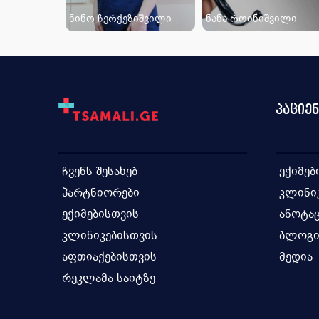
ნინო ჩერქეზიშვილი
ნანა როინიშვილი
პაციე
ჩვენს შესახებ
ექიმებ
პარტნიორები
კლინი
ექიმებისთვის
ანოტაც
კლინიკებისთვის
ბლოგ
აფთიაქებისთვის
მედია
რეკლამა საიტზე