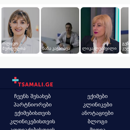
ოლიკო
გენ
მურღულია
ნანა კაჭარავა
ლიკა ლუაშვილი
კუტ
ჩვენს შესახებ
ექიმები
პარტნიორები
კლინიკები
ექიმებისთვის
ანოტაციები
კლინიკებისთვის
ბლოგი
აფთიაქებისთვის
მედია