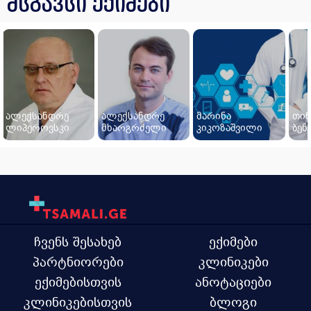
მსგავსი ექიმები
ალექსანდრე
ალექსანდრე
მარინა
თინ
ლიპეროვსკი
მხარგრძელი
კიკოზაშვილი
ბენ
ჩვენს შესახებ
ექიმები
პარტნიორები
კლინიკები
ექიმებისთვის
ანოტაციები
კლინიკებისთვის
ბლოგი