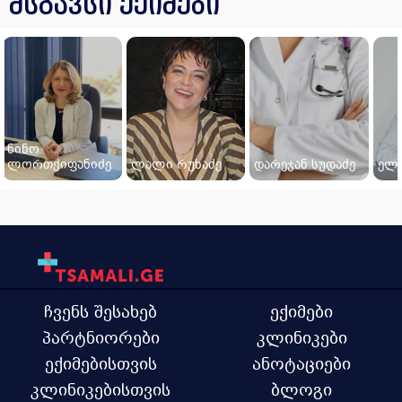
მსგავსი ექიმები
ნინო
ლორთქიფანიძე
ლალი რუხაძე
დარეჯან სუდაძე
ელი
ჩვენს შესახებ
ექიმები
პარტნიორები
კლინიკები
ექიმებისთვის
ანოტაციები
კლინიკებისთვის
ბლოგი