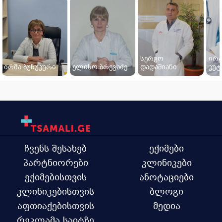
სერგო
ირ
ირმა ბუჩუკური
ელისო ბრეგაძე
დადაშიანი
კუტ
ჩვენს შესახებ
ექიმები
პარტნიორები
კლინიკები
ექიმებისთვის
ანოტაციები
კლინიკებისთვის
ბლოგი
აფთიაქებისთვის
მედია
რეკლამა საიტზე