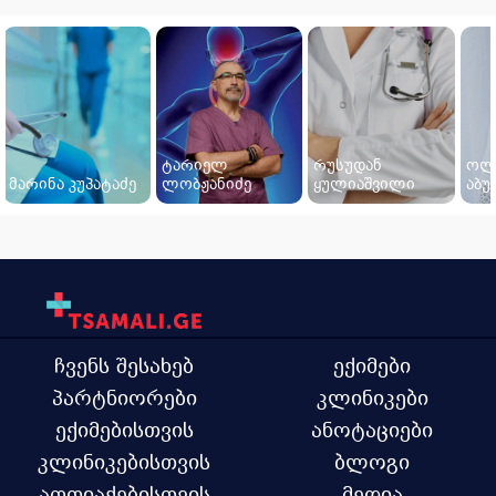
ტარიელ
რუსუდან
ოლ
მარინა კუპატაძე
ლობჟანიძე
ყულიაშვილი
აბ
ჩვენს შესახებ
ექიმები
პარტნიორები
კლინიკები
ექიმებისთვის
ანოტაციები
კლინიკებისთვის
ბლოგი
აფთიაქებისთვის
მედია