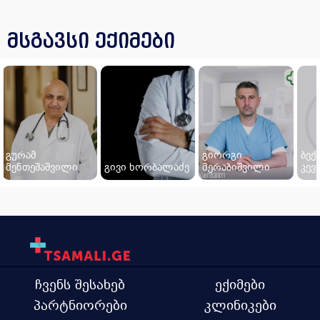
მსგავსი ექიმები
გურამ
გიორგი
ბექ
მენთეშაშვილი
გივი ხორბალაძე
მერაბიშვილი
კე
ჩვენს შესახებ
ექიმები
პარტნიორები
კლინიკები