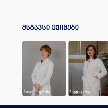
მსგავსი ექიმები
მარიამ თევზაძე
მაგდა ცირეკიძე