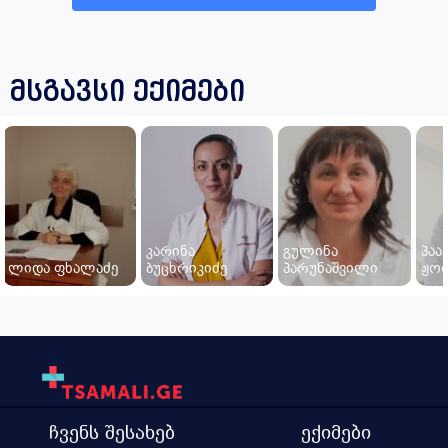
მსგავსი ექიმები
კარინა
გულინა
პაა
ლიდა ფხალაძე
ბუცხრიკიძე
პარუნაშვილი
ჟო
ჩვენს შესახებ
ექიმები