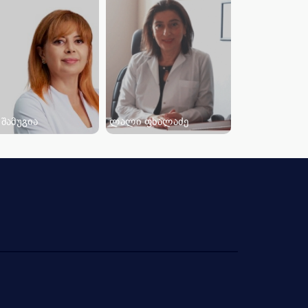
 შამუგია
ლალი ფხალაძე