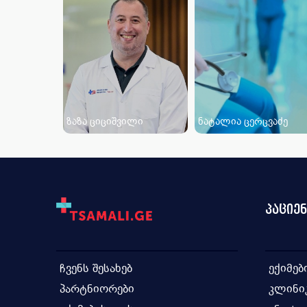
ზაზა ციციშვილი
ნატალია ცერცვაძე
პაციე
ჩვენს შესახებ
ექიმებ
პარტნიორები
კლინი