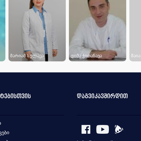
მარიამ სულავა
დიმა ჭითანავა
მაია
ნტებისთვის
დაგვიკავშირდით
ი
კები