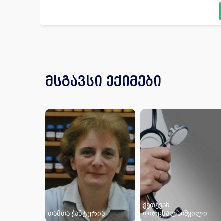
მსგავსი ექიმები
ქეთევან
თამთა ჭანტურია
ფირცხალაიშვილი