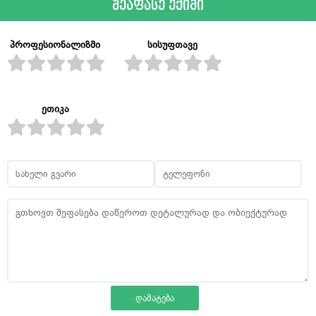
შეაფასე ექიმი
პროფესიონალიზმი
სისუფთავე
ეთიკა