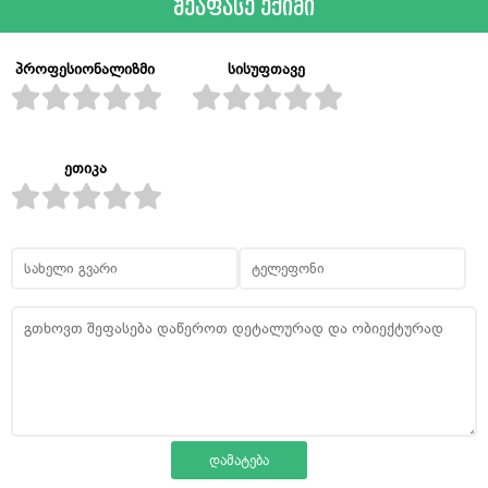
შეაფასე ექიმი
პროფესიონალიზმი
სისუფთავე
ეთიკა