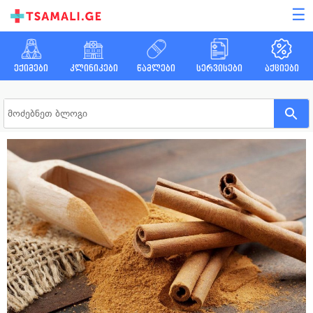
☰
ექიმები
კლინიკები
წამლები
სერვისები
აქციები