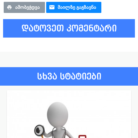
ᲐᲛᲝᲑᲔᲭᲓᲕᲐ
ᲛᲐᲘᲚᲖᲔ ᲒᲐᲒᲖᲐᲕᲜᲐ
დატოვეთ კომენტარი
სხვა სტატიები