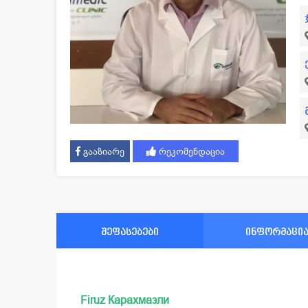
გააზიარე
რეკომენდაცია
შეფასებები
ინფორმაცი
Firuz Карахмазли