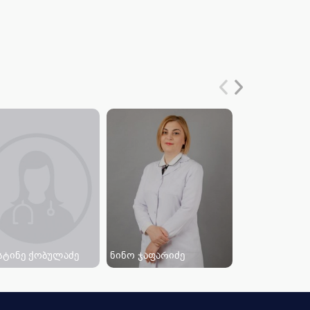
სტინე ქობულაძე
ნინო ჯაფარიძე