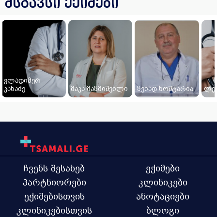
მსგავსი ექიმები
ვლადიმერ
კახაძე
მაკა მაზმიშვილი
ზვიად ხოშტარია
ლეი
ჩვენს შესახებ
ექიმები
პარტნიორები
კლინიკები
ექიმებისთვის
ანოტაციები
კლინიკებისთვის
ბლოგი