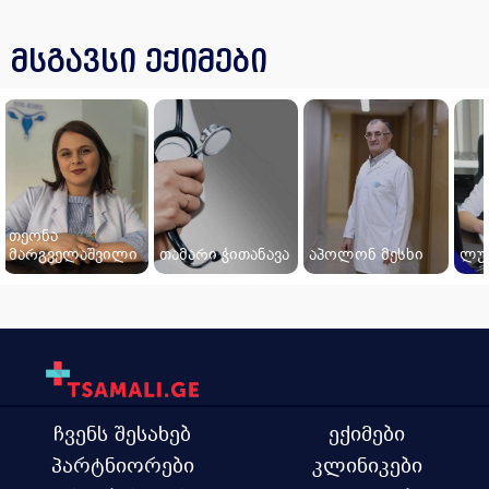
მსგავსი ექიმები
თეონა
მარგველაშვილი
თამარი ჭითანავა
აპოლონ მესხი
ლუდ
ჩვენს შესახებ
ექიმები
პარტნიორები
კლინიკები