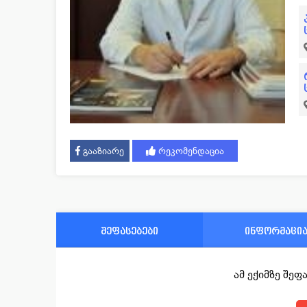
გააზიარე
რეკომენდაცია
შეფასებები
ინფორმაცი
ამ ექიმზე შე