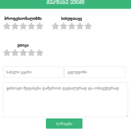
შეაფასე ექიმი
პროფესიონალიზმი
სისუფთავე
ეთიკა