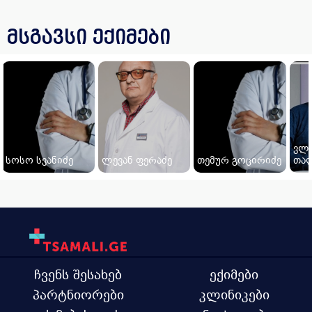
მსგავსი ექიმები
ვლ
სოსო სვანიძე
ლევან ფერაძე
თემურ გოცირიძე
თალ
ჩვენს შესახებ
ექიმები
პარტნიორები
კლინიკები