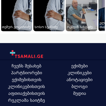
ვლ
თემურ გოცირიძე
სოსო სვანიძე
თენგიზ ბახტაძე
თალ
ჩვენს შესახებ
ექიმები
პარტნიორები
კლინიკები
ექიმებისთვის
ანოტაციები
კლინიკებისთვის
ბლოგი
აფთიაქებისთვის
მედია
რეკლამა საიტზე