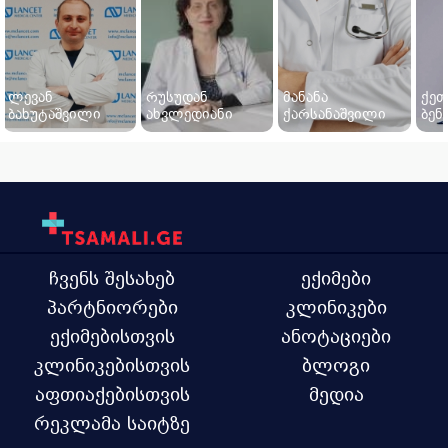
ლევან
რუსუდან
მანანა
ქეთ
ბახუტაშვილი
ახვლედიანი
ქარსანაშვილი
ბენ
ჩვენს შესახებ
ექიმები
პარტნიორები
კლინიკები
ექიმებისთვის
ანოტაციები
კლინიკებისთვის
ბლოგი
აფთიაქებისთვის
მედია
რეკლამა საიტზე