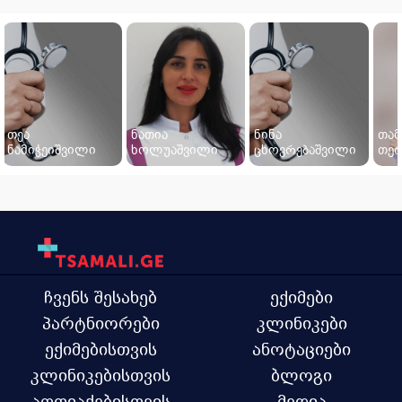
თეა
ნათია
ნინა
თამ
ნამიჭეიშვილი
ხოლუაშვილი
ცხოვრებაშვილი
თერ
ჩვენს შესახებ
ექიმები
პარტნიორები
კლინიკები
ექიმებისთვის
ანოტაციები
კლინიკებისთვის
ბლოგი
აფთიაქებისთვის
მედია