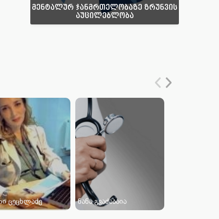
მენტალურ ჯანმრთელობაზე ზრუნვის
აუცილებლობა
რი ცეცხლაძე
ნანა გვაძაბაია