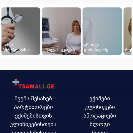
ნინო
არჩილ
ბურჯალიანი
ქეთევან ჭკადუა
ცქრიალაძე
რუს
ჩვენს შესახებ
ექიმები
პარტნიორები
კლინიკები
ექიმებისთვის
ანოტაციები
კლინიკებისთვის
ბლოგი
აფთიაქებისთვის
მედია