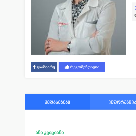
გააზიარე
რეკომენდაცია
შეფასებები
ინფორმაცი
ანი კვიციანი