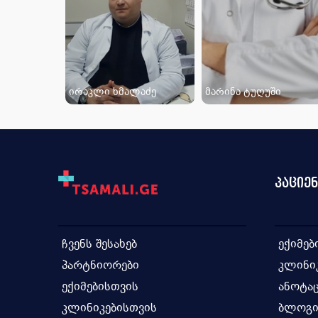
ირაკლი ხმალაძე
მარინა ტუღუში
პაციე
ჩვენს შესახებ
ექიმებ
პარტნიორები
კლინი
ექიმებისთვის
ანოტაც
კლინიკებისთვის
ბლოგ