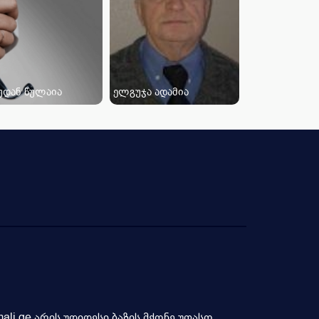
უდან წულაია
ელგუჯა ადამია
li.ge არის უდიდესი ბაზის მქონე უფასო