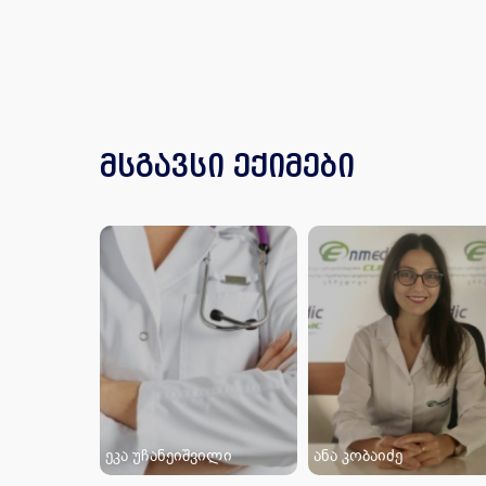
მსგავსი ექიმები
ეკა უჩანეიშვილი
ანა კობაიძე