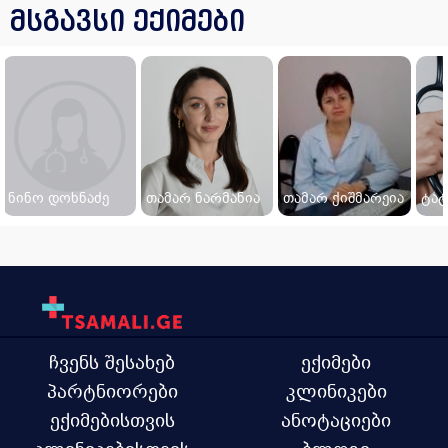
მსგავსი ექიმები
ნინო დოხნაძე
თამარ ნარმანია
თამარ ქიშმარეია
ტატ
ჩვენს შესახებ
ექიმები
პარტნიორები
კლინიკები
ექიმებისთვის
ანოტაციები