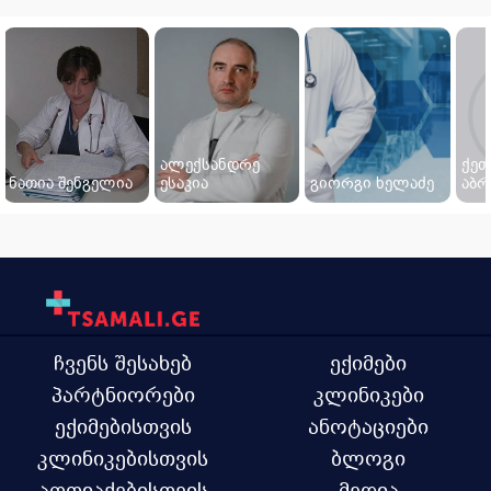
ალექსანდრე
ქეთ
ნათია შენგელია
ესაკია
გიორგი ხელაძე
აბრ
ჩვენს შესახებ
ექიმები
პარტნიორები
კლინიკები
ექიმებისთვის
ანოტაციები
კლინიკებისთვის
ბლოგი
აფთიაქებისთვის
მედია