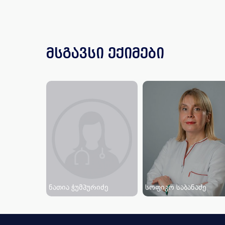
მსგავსი ექიმები
ნათია ჭუმპურიძე
სოფიკო საბანაძე