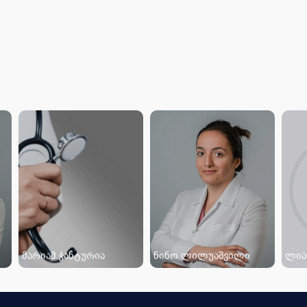
მარიამ ჭანტურია
ნინო ლილუაშვილი
ლია