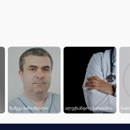
მამუკა ხაჩიაშვილი
ალექსანდრე სართანია
ნათი