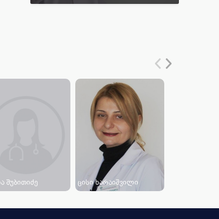
ა შუბითიძე
ცისი ხარაიშვილი