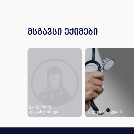
მსგავსი ექიმები
ეკატერინე
ავლასტიმოვი
ეკატერინე გეთია