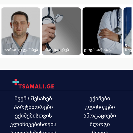
დავ
თორნიკე გვაზავა
ნანი ბიგვავა
გოგა სიჭინავა
მუჯ
ჩვენს შესახებ
ექიმები
პარტნიორები
კლინიკები
ექიმებისთვის
ანოტაციები
კლინიკებისთვის
ბლოგი
აფთიაქებისთვის
მედია