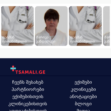
ფატმან
მარიკა
ფატმან
მარ
ფირანიშვილი
კანდელაკი
ფირანიშვილი
კან
ჩვენს შესახებ
ექიმები
პარტნიორები
კლინიკები
ექიმებისთვის
ანოტაციები
კლინიკებისთვის
ბლოგი
აფთიაქებისთვის
მედია