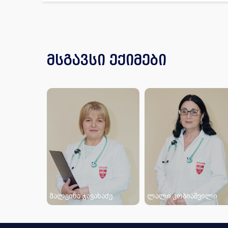
მსგავსი ექიმები
მალვინა ჯავახაძე
ლალი კობიაშვილი