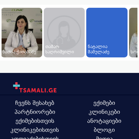
თამარ
ნატალია
ნათია ქათამაძე
საღრიშვილი
მამულაძე
სოფ
ჩვენს შესახებ
ექიმები
პარტნიორები
კლინიკები
ექიმებისთვის
ანოტაციები
კლინიკებისთვის
ბლოგი
აფთიაქებისთვის
მედია