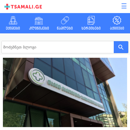
☰
ექიმები
კლინიკები
წამლები
სერვისები
აქციები