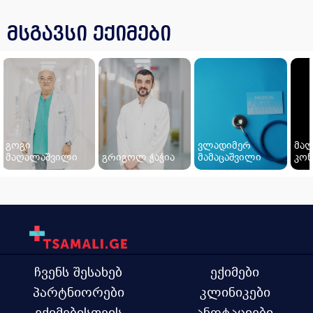
მსგავსი ექიმები
გოგი
ვლადიმერ
მალ
მაღალაშვილი
გრიგოლ ჭაჭია
მამაცაშვილი
კონ
ჩვენს შესახებ
ექიმები
პარტნიორები
კლინიკები
ექიმებისთვის
ანოტაციები