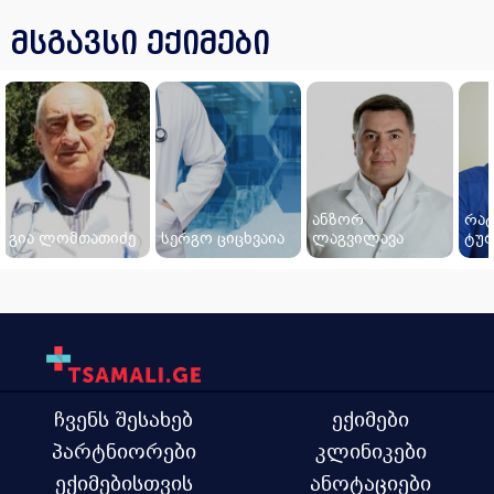
მსგავსი ექიმები
ანზორ
რა
გია ლომთათიძე
სერგო ციცხვაია
ლაგვილავა
ტუ
ჩვენს შესახებ
ექიმები
პარტნიორები
კლინიკები
ექიმებისთვის
ანოტაციები