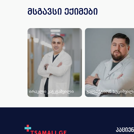
მსგავსი ექიმები
ირაკლი კაჭკჭაშვილი
გალაქტიონ ხუციშვილ
პაციე