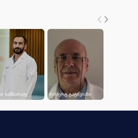
თ სამხარაძე
რობერტ ტატიკიანი