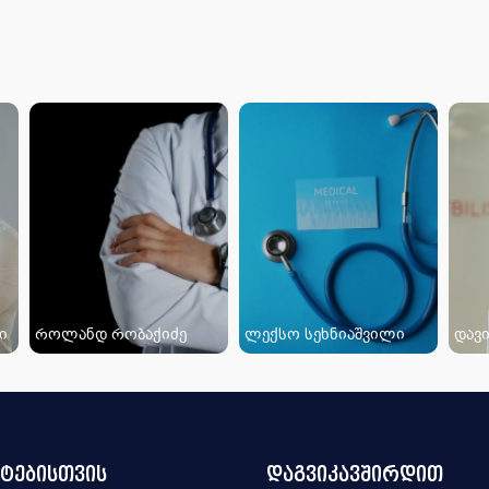
ი
როლანდ რობაქიძე
ლექსო სეხნიაშვილი
დავი
ნტებისთვის
დაგვიკავშირდით