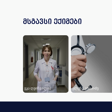
მსგავსი ექიმები
ეკა ღვინჯილია
ელენე კობაიძე