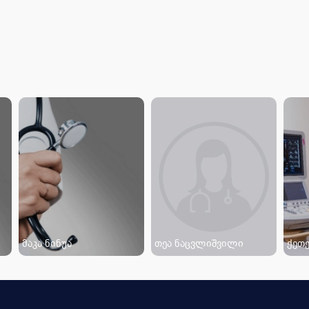
მაკა ნინუა
თეა ნაცვლიშვილი
ქეთე