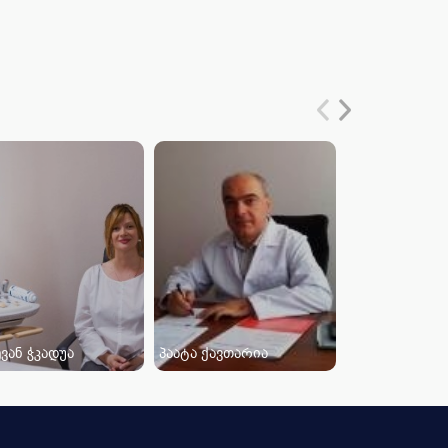
ვან ჭკადუა
პაატა ქავთარია