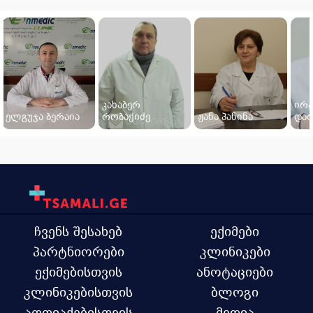
კახაბერ
ირ
ელგუჯა ბერაია
რობაქიძე
ჟანა პანინა
და
ჩვენს შესახებ
ექიმები
პარტნიორები
კლინიკები
ექიმებისთვის
ანოტაციები
კლინიკებისთვის
ბლოგი
აფთიაქებისთვის
მედია