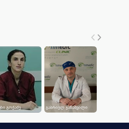
ხი გოქაძე
გაბრიელ ჯანაშვილი