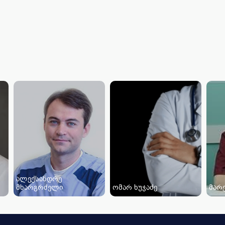
ალექსანდრე
მხარგრძელი
ომარ ხუჯაძე
მარე