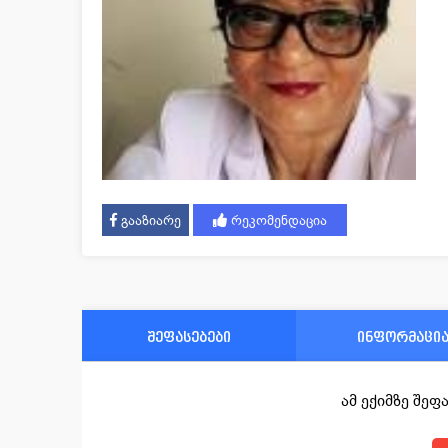
გააზიარე
რეკომენდაცია
შეფასებები
ინფორმაცი
ამ ექიმზე შე