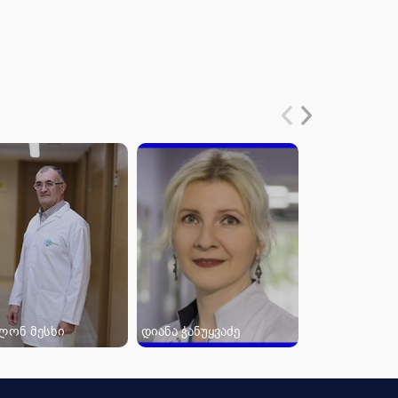
ლონ მესხი
დიანა ჭანუყვაძე