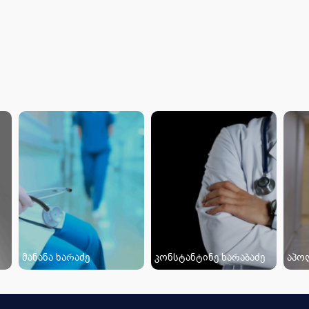
მანანა ხარაძე
კონსტანტინე ხარაბაძე
აპო