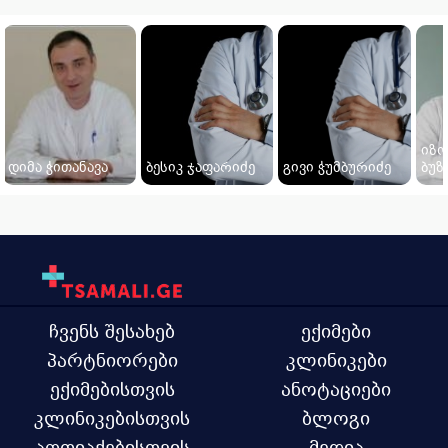
იზ
დიმა ჭითანავა
ბესიკ ჯაფარიძე
გივი ჭუმბურიძე
ბუზ
ჩვენს შესახებ
ექიმები
პარტნიორები
კლინიკები
ექიმებისთვის
ანოტაციები
კლინიკებისთვის
ბლოგი
აფთიაქებისთვის
მედია